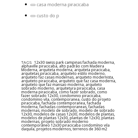
termo:
casa moderna piracicaba
arquitetura
Remover
piracicaba
termo:
custo do p
casa
Remover
moderna
termo:
piracicaba
custo
do
projeto
piracicaba
12x30 swiss park campinas fachada moderna
,
TAGS:
alphaville piracicaba
,
alto padrão com Madeira
Moderna
,
arquiteta moderna
,
arquiteta piracicaba
,
arquitetas piracicaba
,
arquiteto estilo moderno
,
arquiteto faz casas modernas
,
arquiteto modernista
,
arquiteto piracicaba
,
arquiteto que faz casa moderna
,
arquiteto que faz mansao moderna
,
arquiteto
sobrado moderno
,
arquitetura piracicaba
,
casa
moderna piracicaba
,
como fazer sobrado
,
como
fazer sobrado 12x30
,
condominio piracicaba
,
condominio vila
,
contemporanea
,
custo do projeto
piracicaba
,
fachada contemporanea
,
fachada
moderna
,
fachadas contemporaneas
,
fachadas
modernas
,
modelo de sobrado
,
modelo de sobrado
12x30
,
modelos de casas 12x30
,
modelos de plantas
,
modelos de plantas 12x30
,
plantas de 12x30
,
plantas
modernas
,
projeto sobrado moderno
contemporâneo 12x30 piracicaba condomínio vila
daquila
,
projetos modernos
,
terrenos de 360 m2