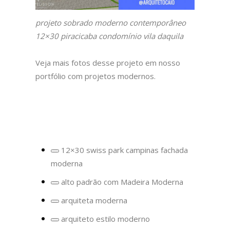
projeto sobrado moderno contemporâneo
12×30 piracicaba condomínio vila daquila
Veja mais fotos desse projeto em nosso
portfólio com projetos modernos.
12×30 swiss park campinas fachada
Remover
moderna
termo:
12×30
swiss
alto padrão com Madeira Moderna
Remover
park
termo:
campinas
arquiteta moderna
alto
fachada
Remover
padrão
moderna
termo:
arquiteto estilo moderno
com
arquiteta
Remover
Madeira
moderna