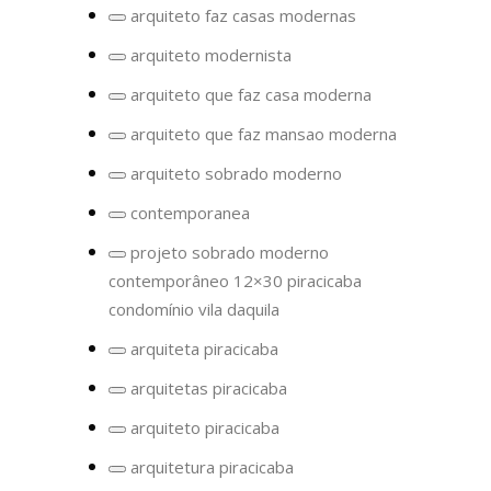
termo:
Moderna
arquiteto faz casas modernas
arquiteto
Remover
estilo
termo:
arquiteto modernista
moderno
arquiteto
Remover
faz
termo:
arquiteto que faz casa moderna
casas
arquiteto
Remover
modernas
modernista
termo:
arquiteto que faz mansao moderna
arquiteto
Remover
que
termo:
arquiteto sobrado moderno
faz
arquiteto
Remover
casa
que
termo:
moderna
contemporanea
faz
arquiteto
Remover
mansao
sobrado
termo:
moderna
projeto sobrado moderno
moderno
contemporanea
Remover
contemporâneo 12×30 piracicaba
termo:
projeto
condomínio vila daquila
sobrado
moderno
arquiteta piracicaba
contemporâneo
Remover
12×30
termo:
piracicaba
arquitetas piracicaba
arquiteta
Remover
condomínio
piracicaba
termo:
vila
arquiteto piracicaba
arquitetas
daquila
Remover
piracicaba
termo:
arquitetura piracicaba
arquiteto
Remover
piracicaba