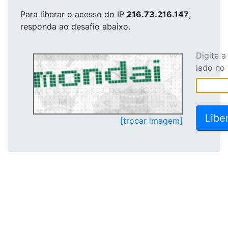
Para liberar o acesso
do IP
216.73.216.147
,
responda ao desafio abaixo.
Digite 
lado no
[trocar imagem]