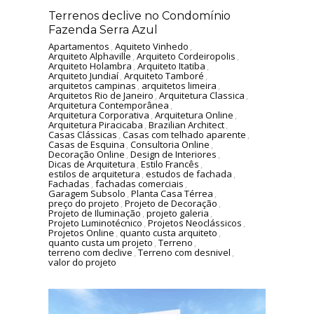
Terrenos declive no Condomínio
Fazenda Serra Azul
Apartamentos
,
Aquiteto Vinhedo
,
Arquiteto Alphaville
,
Arquiteto Cordeiropolis
,
Arquiteto Holambra
,
Arquiteto Itatiba
,
Arquiteto Jundiaí
,
Arquiteto Tamboré
,
arquitetos campinas
,
arquitetos limeira
,
Arquitetos Rio de Janeiro
,
Arquitetura Classica
,
Arquitetura Contemporânea
,
Arquitetura Corporativa
,
Arquitetura Online
,
Arquitetura Piracicaba
,
Brazilian Architect
,
Casas Clássicas
,
Casas com telhado aparente
,
Casas de Esquina
,
Consultoria Online
,
Decoração Online
,
Design de Interiores
,
Dicas de Arquitetura
,
Estilo Francês
,
estilos de arquitetura
,
estudos de fachada
,
Fachadas
,
fachadas comerciais
,
Garagem Subsolo
,
Planta Casa Térrea
,
preço do projeto
,
Projeto de Decoração
,
Projeto de Iluminação
,
projeto galeria
,
Projeto Luminotécnico
,
Projetos Neoclássicos
,
Projetos Online
,
quanto custa arquiteto
,
quanto custa um projeto
,
Terreno
,
terreno com declive
,
Terreno com desnivel
,
valor do projeto