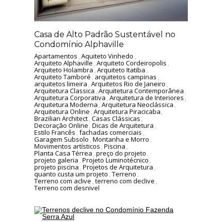
Casa de Alto Padrão Sustentável no
Condomínio Alphaville
Apartamentos
,
Aquiteto Vinhedo
,
Arquiteto Alphaville
,
Arquiteto Cordeiropolis
,
Arquiteto Holambra
,
Arquiteto Itatiba
,
Arquiteto Tamboré
,
arquitetos campinas
,
arquitetos limeira
,
Arquitetos Rio de Janeiro
,
Arquitetura Classica
,
Arquitetura Contemporânea
,
Arquitetura Corporativa
,
Arquitetura de Interiores
,
Arquitetura Moderna
,
Arquitetura Neoclássica
,
Arquitetura Online
,
Arquitetura Piracicaba
,
Brazilian Architect
,
Casas Clássicas
,
Decoração Online
,
Dicas de Arquitetura
,
Estilo Francês
,
fachadas comerciais
,
Garagem Subsolo
,
Montanha e Morro
,
Movimentos artísticos
,
Piscina
,
Planta Casa Térrea
,
preço do projeto
,
projeto galeria
,
Projeto Luminotécnico
,
projeto piscina
,
Projetos de Arquitetura
,
quanto custa um projeto
,
Terreno
,
Terreno com aclive
,
terreno com declive
,
Terreno com desnivel