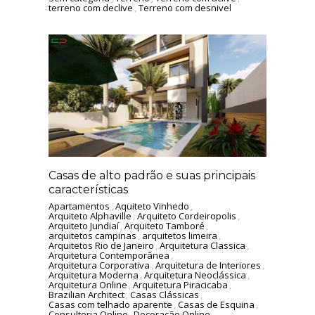
terreno com declive
,
Terreno com desnivel
Casas de alto padrão e suas principais
características
Apartamentos
,
Aquiteto Vinhedo
,
Arquiteto Alphaville
,
Arquiteto Cordeiropolis
,
Arquiteto Jundiaí
,
Arquiteto Tamboré
,
arquitetos campinas
,
arquitetos limeira
,
Arquitetos Rio de Janeiro
,
Arquitetura Classica
,
Arquitetura Contemporânea
,
Arquitetura Corporativa
,
Arquitetura de Interiores
,
Arquitetura Moderna
,
Arquitetura Neoclássica
,
Arquitetura Online
,
Arquitetura Piracicaba
,
Brazilian Architect
,
Casas Clássicas
,
Casas com telhado aparente
,
Casas de Esquina
,
Consultoria Online
,
Decoração Online
,