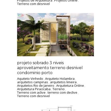
Projetos de Arquitetura
,
Projetos Online
,
Terreno com desnivel
projeto sobrado 3 niveis
aproveitamento terreno desnivel
condominio porto
Aquiteto Vinhedo
,
Arquiteto Holambra
,
arquitetos campinas
,
arquitetos limeira
,
Arquitetos Rio de Janeiro
,
Arquitetura Online
,
Arquitetura Piracicaba
,
Terreno
,
Terreno com aclive
,
terreno com declive
,
Terreno com desnivel