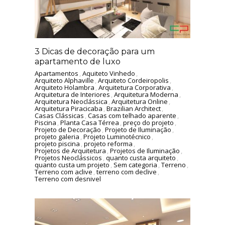
3 Dicas de decoração para um
apartamento de luxo
Apartamentos
,
Aquiteto Vinhedo
,
Arquiteto Alphaville
,
Arquiteto Cordeiropolis
,
Arquiteto Holambra
,
Arquitetura Corporativa
,
Arquitetura de Interiores
,
Arquitetura Moderna
,
Arquitetura Neoclássica
,
Arquitetura Online
,
Arquitetura Piracicaba
,
Brazilian Architect
,
Casas Clássicas
,
Casas com telhado aparente
,
Piscina
,
Planta Casa Térrea
,
preço do projeto
,
Projeto de Decoração
,
Projeto de Iluminação
,
projeto galeria
,
Projeto Luminotécnico
,
projeto piscina
,
projeto reforma
,
Projetos de Arquitetura
,
Projetos de Iluminação
,
Projetos Neoclássicos
,
quanto custa arquiteto
,
quanto custa um projeto
,
Sem categoria
,
Terreno
,
Terreno com aclive
,
terreno com declive
,
Terreno com desnivel