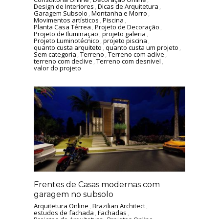
Design de Interiores
,
Dicas de Arquitetura
,
Garagem Subsolo
,
Montanha e Morro
,
Movimentos artísticos
,
Piscina
,
Planta Casa Térrea
,
Projeto de Decoração
,
Projeto de Iluminação
,
projeto galeria
,
Projeto Luminotécnico
,
projeto piscina
,
quanto custa arquiteto
,
quanto custa um projeto
,
Sem categoria
,
Terreno
,
Terreno com aclive
,
terreno com declive
,
Terreno com desnivel
,
valor do projeto
Frentes de Casas modernas com
garagem no subsolo
Arquitetura Online
,
Brazilian Architect
,
estudos de fachada
,
Fachadas
,