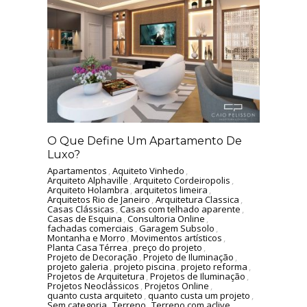
O Que Define Um Apartamento De
Luxo?
Apartamentos
,
Aquiteto Vinhedo
,
Arquiteto Alphaville
,
Arquiteto Cordeiropolis
,
Arquiteto Holambra
,
arquitetos limeira
,
Arquitetos Rio de Janeiro
,
Arquitetura Classica
,
Casas Clássicas
,
Casas com telhado aparente
,
Casas de Esquina
,
Consultoria Online
,
fachadas comerciais
,
Garagem Subsolo
,
Montanha e Morro
,
Movimentos artísticos
,
Planta Casa Térrea
,
preço do projeto
,
Projeto de Decoração
,
Projeto de Iluminação
,
projeto galeria
,
projeto piscina
,
projeto reforma
,
Projetos de Arquitetura
,
Projetos de Iluminação
,
Projetos Neoclássicos
,
Projetos Online
,
quanto custa arquiteto
,
quanto custa um projeto
,
Sem categoria
,
Terreno
,
Terreno com aclive
,