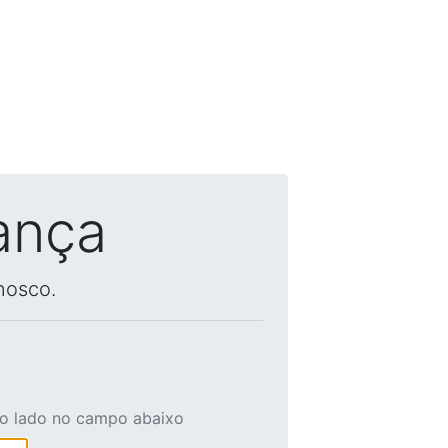
ança
nosco.
ao lado no campo abaixo