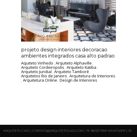
projeto design interiores decoracao
ambientes integrados casa alto padrao
Aquiteto Vinhedo
,
Arquiteto Alphaville
,
Arquiteto Cordeiropolis
,
Arquiteto Itatiba
,
Arquiteto Jundiaí
,
Arquiteto Tamboré
,
Arquitetos Rio de Janeiro
,
Arquitetura de Interiores
,
Arquitetura Online
,
Design de Interiores
ARQUITETO CAIO | CONTATO@ARQUITETOCAIO.COM | 19. 98133.7909 WHATSAPP | 19.