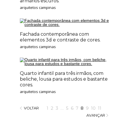
armários escuros.
arquitetos campinas
Fachada contemporânea com
elementos 3d e contraste de cores.
arquitetos campinas
Quarto infantil para três irmãos, com
beliche, lousa para estudos e bastante
cores.
arquitetos campinas
1
2
3
…
5
6
7
8
9
10
11
VOLTAR
AVANÇAR