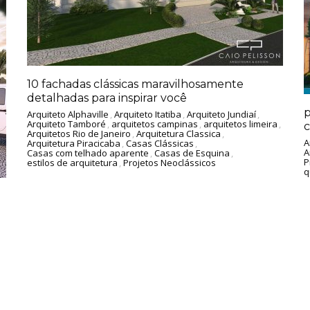
10 fachadas clássicas maravilhosamente
detalhadas para inspirar você
p
Arquiteto Alphaville
,
Arquiteto Itatiba
,
Arquiteto Jundiaí
,
Arquiteto Tamboré
,
arquitetos campinas
,
arquitetos limeira
,
c
Arquitetos Rio de Janeiro
,
Arquitetura Classica
,
A
Arquitetura Piracicaba
,
Casas Clássicas
,
A
Casas com telhado aparente
,
Casas de Esquina
,
P
estilos de arquitetura
,
Projetos Neoclássicos
q