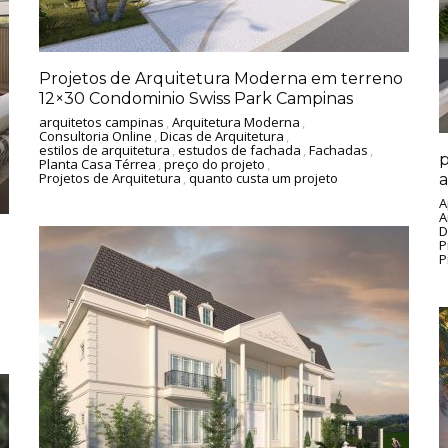
Projetos de Arquitetura Moderna em terreno
12×30 Condominio Swiss Park Campinas
arquitetos campinas
,
Arquitetura Moderna
,
Consultoria Online
,
Dicas de Arquitetura
,
estilos de arquitetura
,
estudos de fachada
,
Fachadas
,
p
Planta Casa Térrea
,
preço do projeto
,
Projetos de Arquitetura
,
quanto custa um projeto
a
A
A
D
P
P