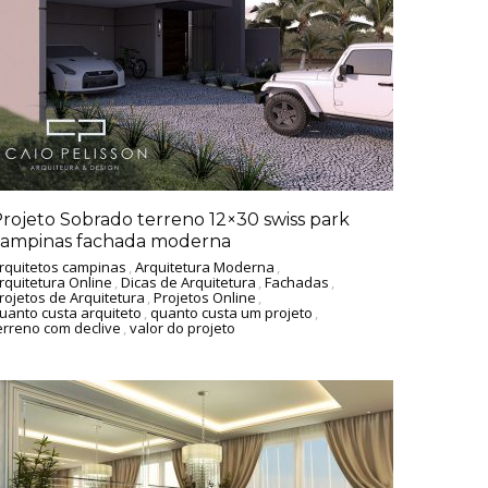
rojeto Sobrado terreno 12×30 swiss park
campinas fachada moderna
rquitetos campinas
,
Arquitetura Moderna
,
rquitetura Online
,
Dicas de Arquitetura
,
Fachadas
,
rojetos de Arquitetura
,
Projetos Online
,
uanto custa arquiteto
,
quanto custa um projeto
,
erreno com declive
,
valor do projeto