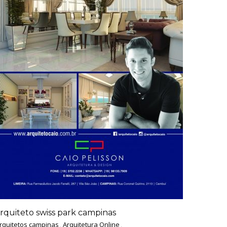
rquiteto swiss park campinas
rquitetos campinas
,
Arquitetura Online
,