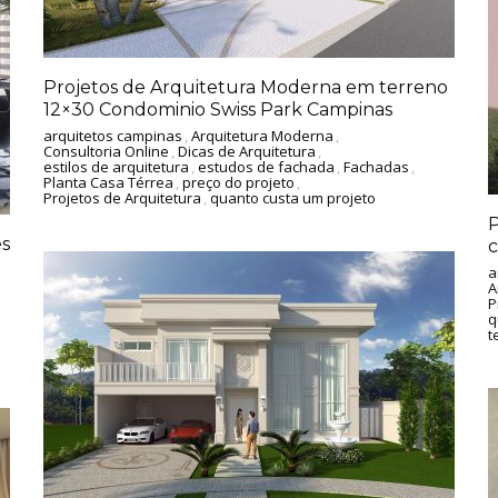
Projetos de Arquitetura Moderna em terreno
12×30 Condominio Swiss Park Campinas
arquitetos campinas
,
Arquitetura Moderna
,
Consultoria Online
,
Dicas de Arquitetura
,
estilos de arquitetura
,
estudos de fachada
,
Fachadas
,
Planta Casa Térrea
,
preço do projeto
,
Projetos de Arquitetura
,
quanto custa um projeto
P
es
a
A
P
q
t