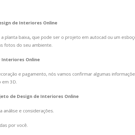
sign de Interiores Online
 a planta baixa
,
que pode ser o projeto em autocad ou um esboç
s fotos do seu ambiente.
 Interiores Online
decoração e pagamento, nós vamos confirmar algumas informaçõ
o em 3D.
jeto de Design de Interiores Online
 análise e considerações.
adas por você.