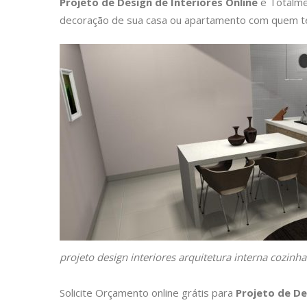
Projeto de Design de Interiores Online
e Totalme
decoração de sua casa ou apartamento com quem te
projeto design interiores arquitetura interna cozinh
Solicite Orçamento online grátis para
Projeto de De