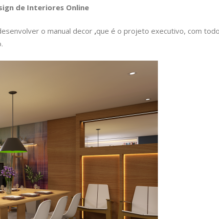
ign de Interiores Online
desenvolver o manual decor
,
que é o projeto executivo, com tod
.