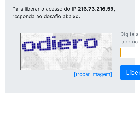
Para liberar o acesso
do IP
216.73.216.59
,
responda ao desafio abaixo.
Digite 
lado no
[trocar imagem]