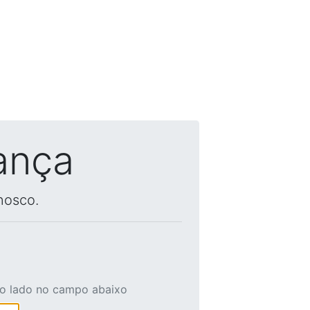
ança
nosco.
ao lado no campo abaixo