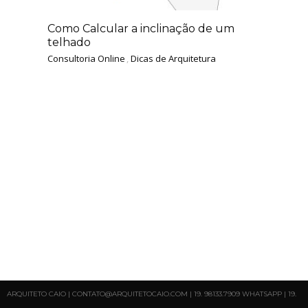
Como Calcular a inclinação de um
telhado
Consultoria Online
,
Dicas de Arquitetura
ARQUITETO CAIO | CONTATO@ARQUITETOCAIO.COM | 19. 98133.7909 WHATSAPP | 19.