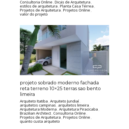
Consultoria Online
,
Dicas de Arquitetura
,
estilos de arquitetura
,
Planta Casa Térrea
,
Projetos de Arquitetura
,
Projetos Online
,
valor do projeto
projeto sobrado moderno fachada
reta terreno 10×25 terras sao bento
limeira
Arquiteto Itatiba
,
Arquiteto Jundiaí
,
arquitetos campinas
,
arquitetos limeira
,
Arquitetura Moderna
,
Arquitetura Piracicaba
,
Brazilian Architect
,
Consultoria Online
,
Projetos de Arquitetura
,
Projetos Online
,
quanto custa arquiteto