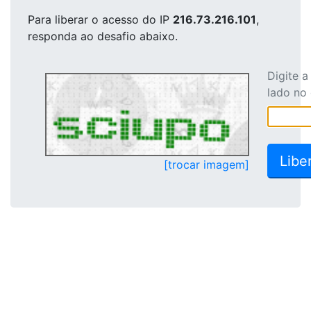
Para liberar o acesso
do IP
216.73.216.101
,
responda ao desafio abaixo.
Digite 
lado no
[trocar imagem]